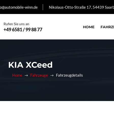
fo@automobile-winn.de
Nikolaus-Otto-Straße 17, 54439 Saar
Rufen Sie uns an
HOME
FAHRZ
+49 6581 / 99 88 77
KIA XCeed
Home
Fahrzeuge
Fahrzeugdetails