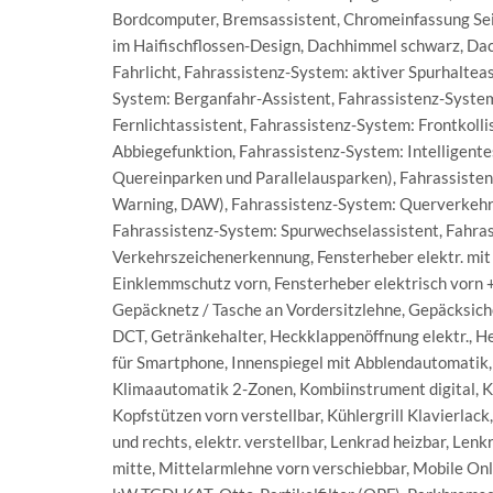
Bordcomputer, Bremsassistent, Chromeinfassung Sei
im Haifischflossen-Design, Dachhimmel schwarz, Dach
Fahrlicht, Fahrassistenz-System: aktiver Spurhaltea
System: Berganfahr-Assistent, Fahrassistenz-System
Fernlichtassistent, Fahrassistenz-System: Frontkol
Abbiegefunktion, Fahrassistenz-System: Intelligente
Quereinparken und Parallelausparken), Fahrassiste
Warning, DAW), Fahrassistenz-System: Querverkehrs
Fahrassistenz-System: Spurwechselassistent, Fahras
Verkehrszeichenerkennung, Fensterheber elektr. mit 
Einklemmschutz vorn, Fensterheber elektrisch vorn +
Gepäcknetz / Tasche an Vordersitzlehne, Gepäcksic
DCT, Getränkehalter, Heckklappenöffnung elektr., H
für Smartphone, Innenspiegel mit Abblendautomatik, I
Klimaautomatik 2-Zonen, Kombiinstrument digital, K
Kopfstützen vorn verstellbar, Kühlergrill Klavierlac
und rechts, elektr. verstellbar, Lenkrad heizbar, Le
mitte, Mittelarmlehne vorn verschiebbar, Mobile Onl