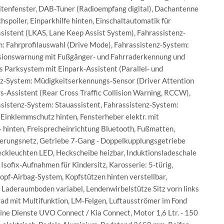
tenfenster, DAB-Tuner (Radioempfang digital), Dachantenne
spoiler, Einparkhilfe hinten, Einschaltautomatik für
ssistent (LKAS, Lane Keep Assist System), Fahrassistenz-
: Fahrprofilauswahl (Drive Mode), Fahrassistenz-System:
lisionswarnung mit Fußgänger- und Fahrraderkennung und
s Parksystem mit Einpark-Assistent (Parallel- und
nz-System: Müdigkeitserkennungs-Sensor (Driver Attention
-Assistent (Rear Cross Traffic Collision Warning, RCCW),
sistenz-System: Stauassistent, Fahrassistenz-System:
Einklemmschutz hinten, Fensterheber elektr. mit
 hinten, Freisprecheinrichtung Bluetooth, Fußmatten,
herungsnetz, Getriebe 7-Gang - Doppelkupplungsgetriebe
eckleuchten LED, Heckscheibe heizbar, Induktionsladeschale
sofix-Aufnahmen für Kindersitz, Karosserie: 5-türig,
opf-Airbag-System, Kopfstützen hinten verstellbar,
k, Laderaumboden variabel, Lendenwirbelstütze Sitz vorn links
nkrad mit Multifunktion, LM-Felgen, Luftausströmer im Fond
ine Dienste UVO Connect / Kia Connect, Motor 1,6 Ltr. - 150