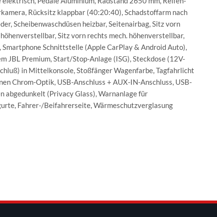
 elektrisch, Pedale Aluminium, Radstand 2650 mm, Reifen-
kamera, Rücksitz klappbar (40:20:40), Schadstoffarm nach
er, Scheibenwaschdüsen heizbar, Seitenairbag, Sitz vorn
s höhenverstellbar, Sitz vorn rechts mech. höhenverstellbar,
n, Smartphone Schnittstelle (Apple CarPlay & Android Auto),
em JBL Premium, Start/Stop-Anlage (ISG), Steckdose (12V-
hluß) in Mittelkonsole, Stoßfänger Wagenfarbe, Tagfahrlicht
 innen Chrom-Optik, USB-Anschluss + AUX-IN-Anschluss, USB-
n abgedunkelt (Privacy Glass), Warnanlage für
sgurte, Fahrer-/Beifahrerseite, Wärmeschutzverglasung