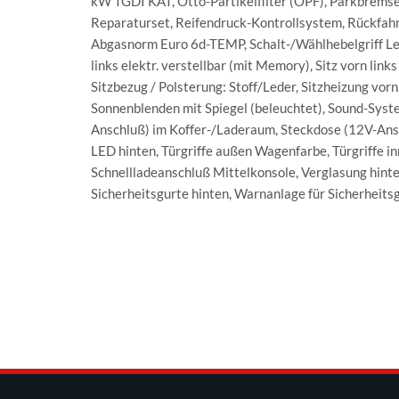
kW TGDI KAT, Otto-Partikelfilter (OPF), Parkbremse
Reparaturset, Reifendruck-Kontrollsystem, Rückfahr
Abgasnorm Euro 6d-TEMP, Schalt-/Wählhebelgriff Led
links elektr. verstellbar (mit Memory), Sitz vorn link
Sitzbezug / Polsterung: Stoff/Leder, Sitzheizung vor
Sonnenblenden mit Spiegel (beleuchtet), Sound-Syst
Anschluß) im Koffer-/Laderaum, Steckdose (12V-Ansc
LED hinten, Türgriffe außen Wagenfarbe, Türgriffe
Schnellladeanschluß Mittelkonsole, Verglasung hinte
Sicherheitsgurte hinten, Warnanlage für Sicherheit