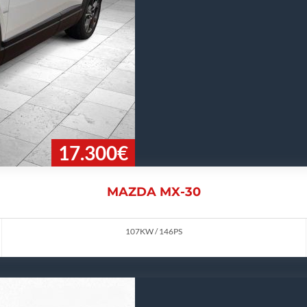
17.300€
MAZDA MX-30
107KW / 146PS