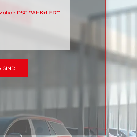
4Motion DSG **AHK+LED**
R SIND