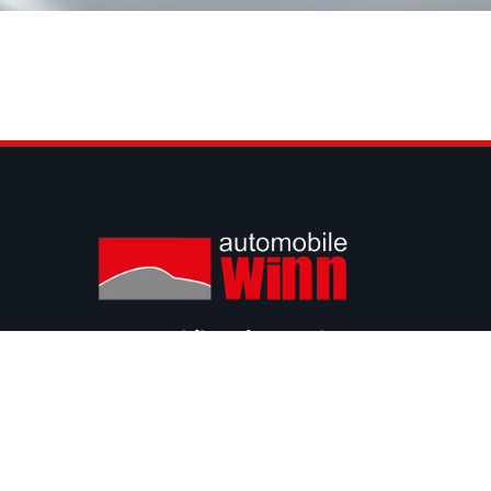
Automobile Winn GmbH
Nikolaus-Otto-Straße 17
54439 Saarburg
info@automobile-winn.de
+49 6581 / 99 88 77