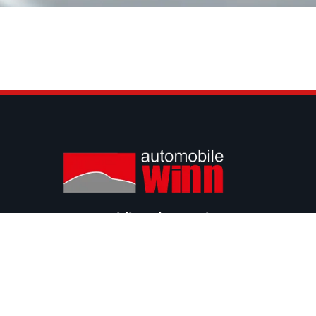
Automobile Winn GmbH
Nikolaus-Otto-Straße 17
54439 Saarburg
info@automobile-winn.de
+49 6581 / 99 88 77