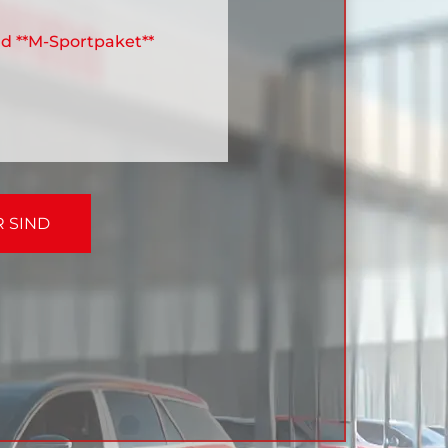
 d **M-Sportpaket**
R SIND