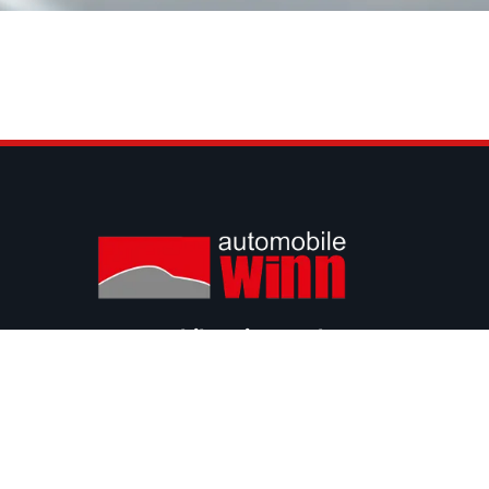
Automobile Winn GmbH
Nikolaus-Otto-Straße 17
54439 Saarburg
info@automobile-winn.de
+49 6581 / 99 88 77