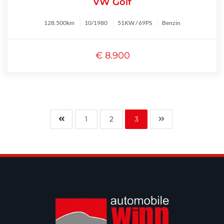
VW Golf
128.500km
10/1980
51KW / 69PS
Benzin
€ 8.900
1
2
3