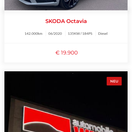
SKODA Octavia
142.000km
06/2020
135KW / 184PS
Diesel
€ 19.900
NEU